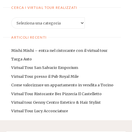
CERCA I VIRTUAL TOUR REALIZZATI
Cerca
i
virtual
ARTICOLI RECENTI
tour
realizzati
Mishi Mishi – entra nel ristorante con il virtual tour
Targa Auto
Virtual Tour San Salvario Emporium
Virtual Tour presso il Pub Royal Mile
Come valorizzare un appartamento in vendita a Torino
Virtual Tour Ristorante Ber Pizzeria Il Castelletto
Virtual tour Genny Centro Estetico & Hair Stylist
Virtual Tour Lucy Acconciature