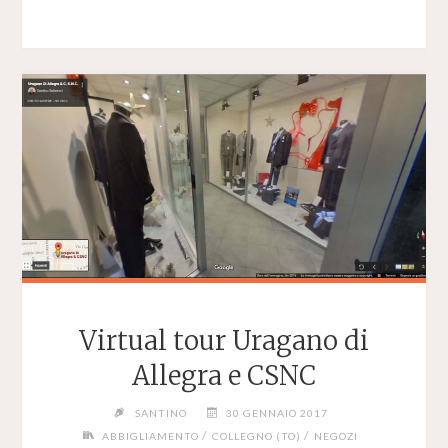
TOUR
LUCY
ACCONCIATURE"
Virtual tour Uragano di
Allegra e CSNC
SANTINO
30 GENNAIO 2017
/
/
ABBIGLIAMENTO
COLLEGNO (TO)
NEGOZI