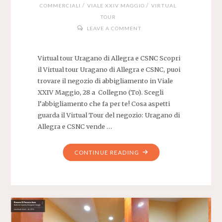
/
/
COMMERCIALI
VIALE XXIV MAGGIO
VIRTUAL
TOUR
LEAVE A COMMENT
Virtual tour Uragano di Allegra e CSNC Scopri
il Virtual tour Uragano di Allegra e CSNC, puoi
trovare il negozio di abbigliamento in Viale
XXIV Maggio, 28 a Collegno (To). Scegli
l’abbigliamento che fa per te! Cosa aspetti
guarda il Virtual Tour del negozio: Uragano di
Allegra e CSNC vende …
"VIRTUAL
CONTINUE READING
TOUR
URAGANO
DI
ALLEGRA
E
CSNC"