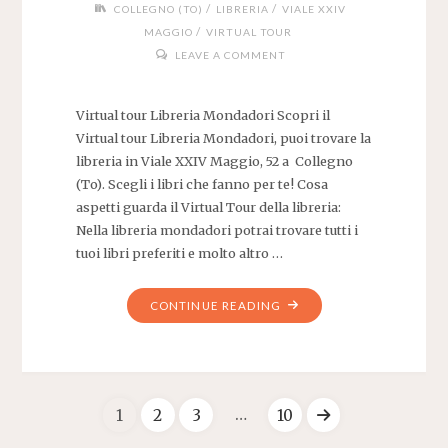
/
/
COLLEGNO (TO)
LIBRERIA
VIALE XXIV
/
MAGGIO
VIRTUAL TOUR
LEAVE A COMMENT
Virtual tour Libreria Mondadori Scopri il
Virtual tour Libreria Mondadori, puoi trovare la
libreria in Viale XXIV Maggio, 52 a Collegno
(To). Scegli i libri che fanno per te! Cosa
aspetti guarda il Virtual Tour della libreria:
Nella libreria mondadori potrai trovare tutti i
tuoi libri preferiti e molto altro …
"VIRTUAL
CONTINUE READING
TOUR
LIBRERIA
MONDADORI"
…
1
2
3
10