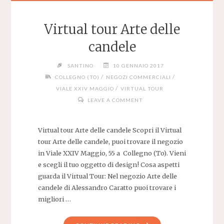
Virtual tour Arte delle
candele
SANTINO
10 GENNAIO 2017
/
/
COLLEGNO (TO)
NEGOZI COMMERCIALI
/
VIALE XXIV MAGGIO
VIRTUAL TOUR
LEAVE A COMMENT
Virtual tour Arte delle candele Scopri il Virtual
tour Arte delle candele, puoi trovare il negozio
in Viale XXIV Maggio, 55 a Collegno (To). Vieni
e scegli il tuo oggetto di design! Cosa aspetti
guarda il Virtual Tour: Nel negozio Arte delle
candele di Alessandro Caratto puoi trovare i
migliori …