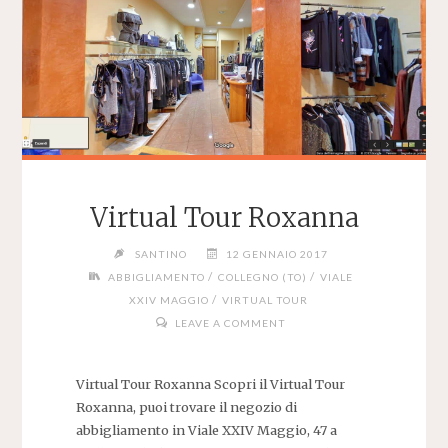
Virtual Tour Roxanna
SANTINO
12 GENNAIO 2017
/
/
ABBIGLIAMENTO
COLLEGNO (TO)
VIALE
/
XXIV MAGGIO
VIRTUAL TOUR
LEAVE A COMMENT
Virtual Tour Roxanna Scopri il Virtual Tour
Roxanna, puoi trovare il negozio di
abbigliamento in Viale XXIV Maggio, 47 a