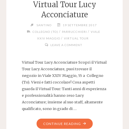
Virtual Tour Lucy
Acconciature
SANTINO
19 SETTEMBRE 2017
/
/
COLLEGNO (TO)
PARRUCCHIERI
VIALE
/
XXIV MAGGIO
VIRTUAL TOUR
LEAVE A COMMENT
Virtual Tour Lucy Acconciature Scopri il Virtual
Tour Lucy Acconciature, puoi trovare il
negozio in Viale XXIV Maggio, 55 a Collegno
(To). Vieni e fatti coccolare! Cosa aspetti
guarda il Virtual Tour: Tanti anni di esperienza
e professionalità hanno reso Lucy
Acconciature; insieme al suo staff, altamente
qualificato, sono in grado di …
"VIRTUAL
CONTINUE READING