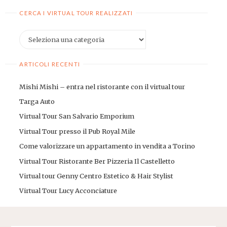
CERCA I VIRTUAL TOUR REALIZZATI
Cerca
i
virtual
ARTICOLI RECENTI
tour
realizzati
Mishi Mishi – entra nel ristorante con il virtual tour
Targa Auto
Virtual Tour San Salvario Emporium
Virtual Tour presso il Pub Royal Mile
Come valorizzare un appartamento in vendita a Torino
Virtual Tour Ristorante Ber Pizzeria Il Castelletto
Virtual tour Genny Centro Estetico & Hair Stylist
Virtual Tour Lucy Acconciature